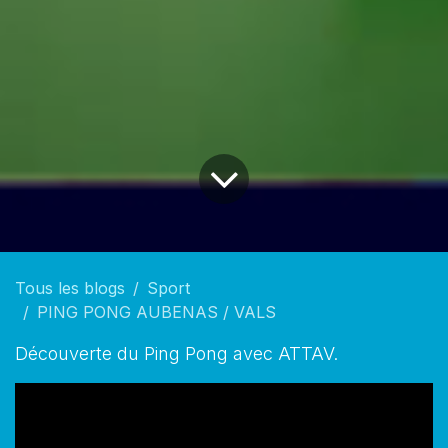
Tous les blogs
Sport
PING PONG AUBENAS / VALS
Découverte du Ping Pong avec ATTAV.